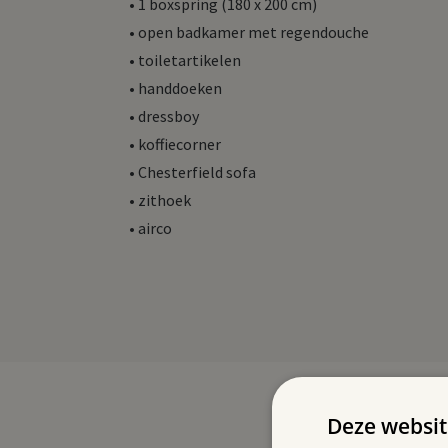
• 1 boxspring (180 x 200 cm)
• open badkamer met regendouche
• toiletartikelen
• handdoeken
• dressboy
• koffiecorner
• Chesterfield sofa
• zithoek
• airco
Deze websit