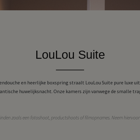
LouLou Suite
douche en heerlijke boxspring straalt LouLou Suite pure luxe uit
antische huwelijksnacht.
Onze kamers zijn vanwege de smalle tra
inden zoals een fotoshoot, productshoots of filmopnames. Neem hiervoor