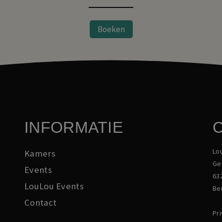
Boeken
INFORMATIE
Lo
Kamers
Ge
Events
63
LouLou Events
Ber
Contact
Pr