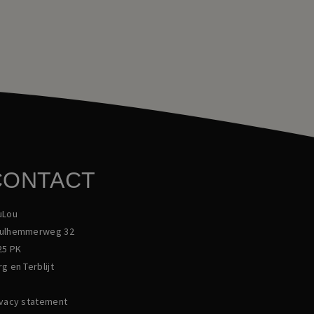
CONTACT
uLou
ulhemmerweg 32
25 PK
g en Terblijt
ivacy statement