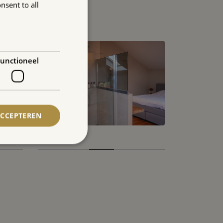
nsent to all
unctioneel
ACCEPTEREN